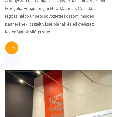
A nagyszabású Lámpás Fesztivál közeledtével az Inner
Mongolia Fengshengtai New Materials Co., Ltd. a
legőszintébb ünnepi üdvözletét köszönti minden
partnerének, tisztelt vásárlójának és elkötelezett
kollégájának világszerte.
