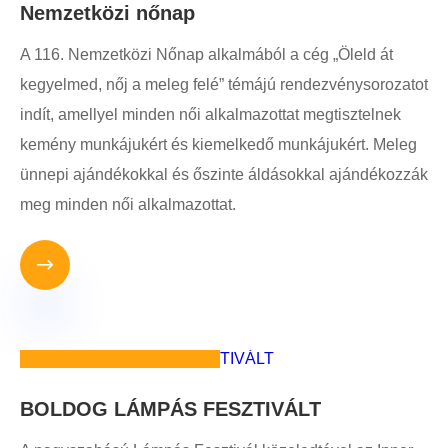
Nemzetközi nőnap
A 116. Nemzetközi Nőnap alkalmából a cég „Öleld át
kegyelmed, nőj a meleg felé” témájú rendezvénysorozatot
indít, amellyel minden női alkalmazottat megtisztelnek
kemény munkájukért és kiemelkedő munkájukért. Meleg
ünnepi ajándékokkal és őszinte áldásokkal ajándékozzák
meg minden női alkalmazottat.

10
2026-03
BOLDOG LÁMPÁS FESZTIVÁLT