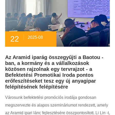
22
2025-08
Az Aramid iparág összegyűjti a Baotou -
ban, a kormány és a vállalkozások
közösen rajzolnak egy tervrajzot - a
Befektetési Promotikai Iroda pontos
erőfeszítéseket tesz egy új anyagipar
felépítésének felépítésére
Városunk befektetési promóciós irodája gondosan
megszervezte és alapos szemináriumot rendezett, amely
az Aramid ipari lánc fejlesztésére összpontosított. Li Lin -t,