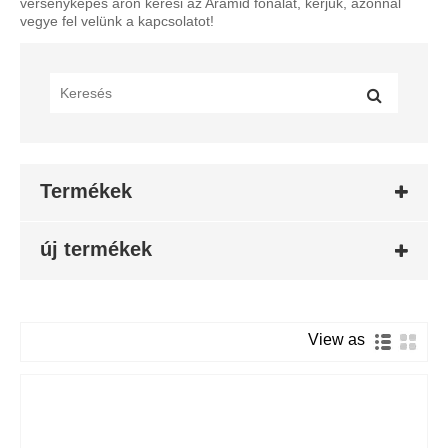
versenyképes áron keresi az Aramid fonalat, kérjük, azonnal
vegye fel velünk a kapcsolatot!
Termékek
új termékek
View as