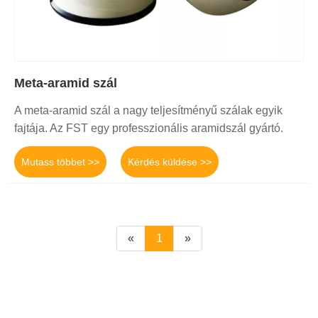
Meta-aramid szál
A meta-aramid szál a nagy teljesítményű szálak egyik
fajtája. Az FST egy professzionális aramidszál gyártó.
Mutass többet >>
Kérdés küldése >>
«
1
»