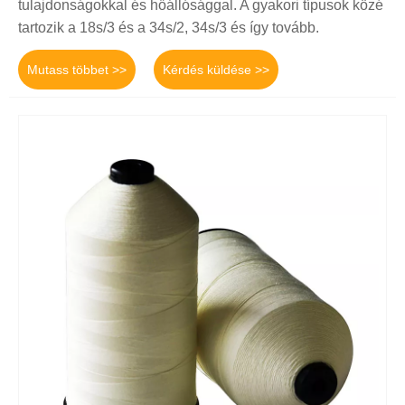
tulajdonságokkal és hőállósággal. A gyakori típusok közé
tartozik a 18s/3 és a 34s/2, 34s/3 és így tovább.
Mutass többet >>
Kérdés küldése >>