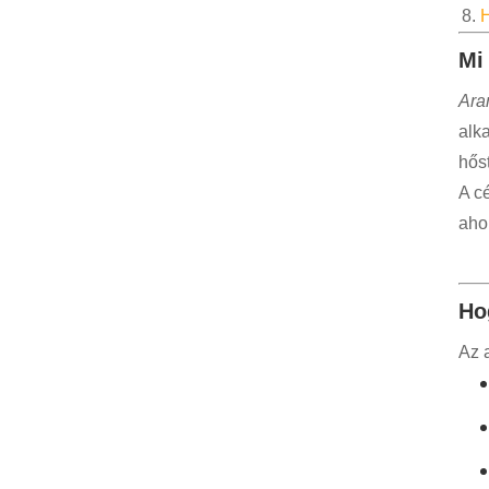
H
Mi
Ara
alk
hőst
A c
aho
Ho
Az a