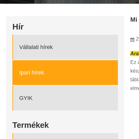
Mi
Hír
2
Vállalati hírek
Ara
Ez 
kés
Ipari hírek
tábl
elmé
GYIK
Termékek