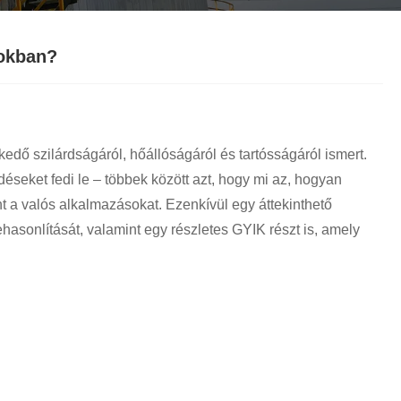
tiếng Việt
Nederlands
gokban?
ภาษาไทย
Polski
kedő szilárdságáról, hőállóságáról és tartósságáról ismert.
Svenska
éseket fedi le – többek között azt, hogy mi az, hogyan
nt a valós alkalmazásokat. Ezenkívül egy áttekinthető
magyar
zehasonlítását, valamint egy részletes GYIK részt is, amely
Malay
বাংলা ভাষার
Dansk
Suomi