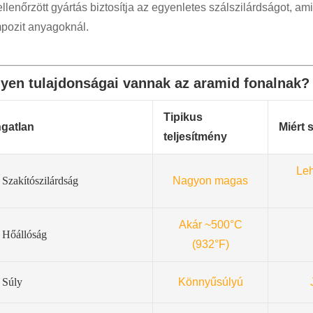
llenőrzött gyártás biztosítja az egyenletes szálszilárdságot, am
pozit anyagoknál.
lyen tulajdonságai vannak az aramid fonalnak?
Tipikus
ngatlan
Miért 
teljesítmény
Leh
Szakítószilárdság
Nagyon magas
Akár ~500°C
Hőállóság
(932°F)
Súly
Könnyűsúlyú