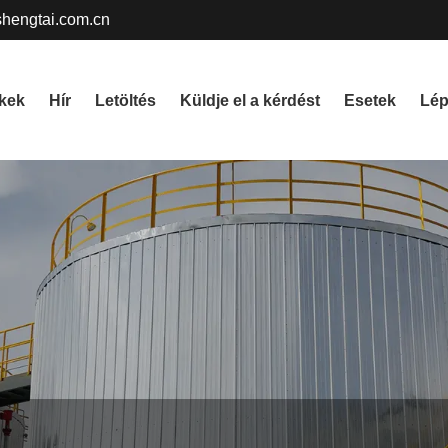
gshengtai.com.cn
kek
Hír
Letöltés
Küldje el a kérdést
Esetek
Lép