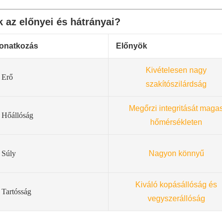
k az előnyei és hátrányai?
onatkozás
Előnyök
Kivételesen nagy
Erő
szakítószilárdság
Megőrzi integritását maga
Hőállóság
hőmérsékleten
Súly
Nagyon könnyű
Kiváló kopásállóság és
Tartósság
vegyszerállóság