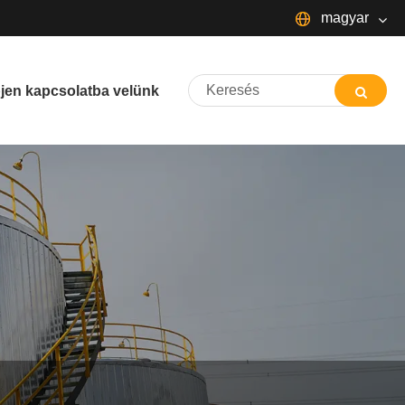
magyar
English
jen kapcsolatba velünk
Español
Português
русский
Français
日本語
Deutsch
Italiano
한국어