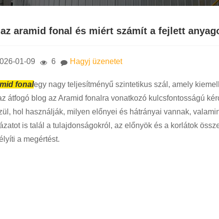
 az aramid fonal és miért számít a fejlett anya
026-01-09
6
Hagyj üzenetet
mid fonal
egy nagy teljesítményű szintetikus szál, amely kiemel
az átfogó blog az Aramid fonalra vonatkozó kulcsfontosságú kérd
zül, hol használják, milyen előnyei és hátrányai vannak, valami
ázatot is talál a tulajdonságokról, az előnyök és a korlátok öss
lyíti a megértést.