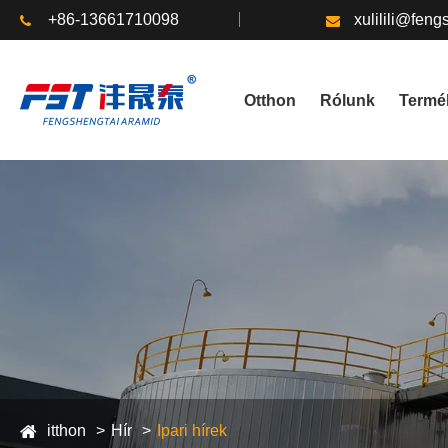
+86-13661710098
xulilili@fen
Otthon
Rólunk
Termé
itthon
Hír
Ipari hírek