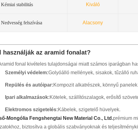
Kémiai stabilitás
Kiváló
Nedvesség felszívása
Alacsony
l használják az aramid fonalat?
Aramid fonal kivételes tulajdonságai miatt számos iparágban ha
Személyi védelem:
Golyóálló mellények, sisakok, tűzálló ruh
Repülés és autóipar:
Kompozit alkatrészek, könnyű panelek
Ipari alkalmazások:
Kötelek, szállítószalagok, erősítő szövet
Elektromos szigetelés:
Kábelek, szigetelő hüvelyek.
ső-Mongólia Fengshengtai New Material Co., Ltd.
prémium mi
zatokhoz, biztosítva a globális szabványoknak és teljesítmény