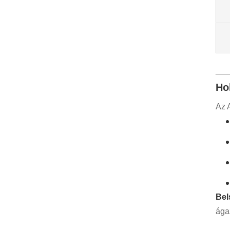
Ho
Az 
Bel
ága