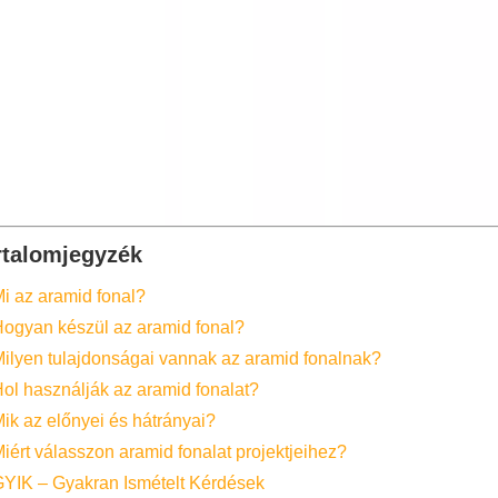
rtalomjegyzék
i az aramid fonal?
ogyan készül az aramid fonal?
ilyen tulajdonságai vannak az aramid fonalnak?
ol használják az aramid fonalat?
ik az előnyei és hátrányai?
iért válasszon aramid fonalat projektjeihez?
YIK – Gyakran Ismételt Kérdések