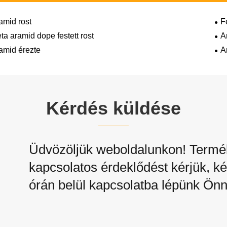
amid rost
F
ta aramid dope festett rost
A
amid érezte
A
Kérdés küldése
Üdvözöljük weboldalunkon! Termék
kapcsolatos érdeklődést kérjük, ké
órán belül kapcsolatba lépünk Önn