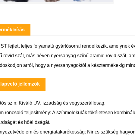
ermékleírás
ST fejlett teljes folyamatú gyártósorral rendelkezik, amelynek
ű rövid szál, más néven nyersanyag színű aramid rövid szál, am
oskodjon arról, hogy a nyersanyagoktól a késztermékekig mind
lapvető jellemzők
rtós szín: Kiváló UV, izzadság és vegyszerállóság.
m roncsoló teljesítmény: A színmolekulák tökéletesen kombiná
árdságát és hőállóságát.
nyezetvédelem és energiatakarékosság: Nincs szükség hagyomá