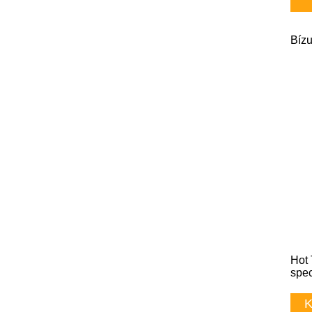
Bízu
Hot 
spec
K