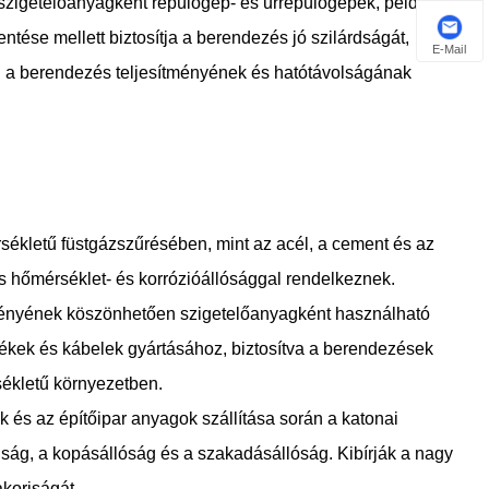
szigetelőanyagként repülőgép- és űrrepülőgépek, például
ése mellett biztosítja a berendezés jó szilárdságát,
E-Mail
rul a berendezés teljesítményének és hatótávolságának
ékletű füstgázszűrésében, mint az acél, a cement és az
s hőmérséklet- és korrózióállósággal rendelkeznek.
ítményének köszönhetően szigetelőanyagként használható
ékek és kábelek gyártásához, biztosítva a berendezések
ékletű környezetben.
k és az építőipar anyagok szállítása során a katonai
dság, a kopásállóság és a szakadásállóság. Kibírják a nagy
akoriságát.