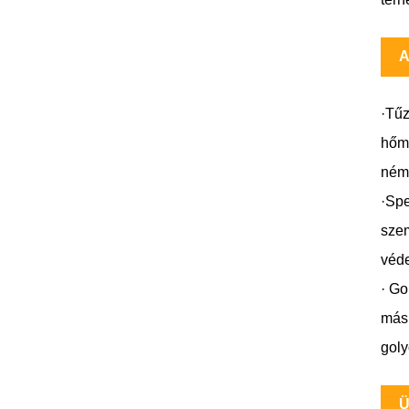
A
·Tűz
hőmé
némi
·Spe
szem
véde
· Go
más 
goly
Ü