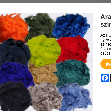
Ara
szí
Az FS
nyers
színez
és a n
csúcs
F