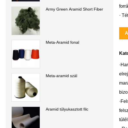
forr
Army Green Aramid Short Fiber
· Té
A
Meta-Aramid fonal
Kato
·Har
elre
Meta-aramid szál
mara
bizo
·Fel
Aramid tűlyukasztott filc
fels
túlé