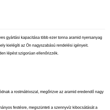
हिन्दी
 éves gyártási kapacitása több ezer tonna aramid nyersanyag
ely kielégíti az Ön nagyszabású rendelési igényeit.
en lépést szigorúan ellenőrizzék.
lódnak a rostmátrixszal, megőrizve az aramid eredendő nagy
nyos festésre, megszünteti a szennyvíz kibocsátását a