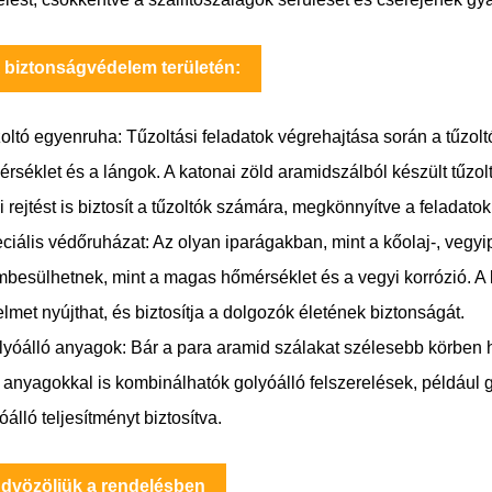
 biztonságvédelem területén:
oltó egyenruha: Tűzoltási feladatok végrehajtása során a tűzo
rséklet és a lángok. A katonai zöld aramidszálból készült tűzo
 rejtést is biztosít a tűzoltók számára, megkönnyítve a feladato
ciális védőruházat: Az olyan iparágakban, mint a kőolaj-, vegy
besülhetnek, mint a magas hőmérséklet és a vegyi korrózió. A 
lmet nyújthat, és biztosítja a dolgozók életének biztonságát.
lyóálló anyagok: Bár a para aramid szálakat szélesebb körben h
anyagokkal is kombinálhatók golyóálló felszerelések, például 
óálló teljesítményt biztosítva.
dvözöljük a rendelésben