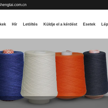
gshengtai.com.cn
kek
Hír
Letöltés
Küldje el a kérdést
Esetek
Lép