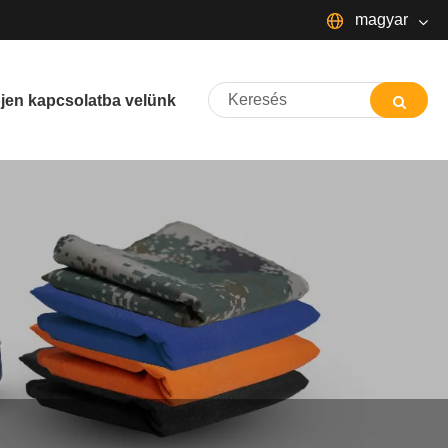
magyar
English
jen kapcsolatba velünk
Español
Português
русский
Français
日本語
Deutsch
Italiano
한국어