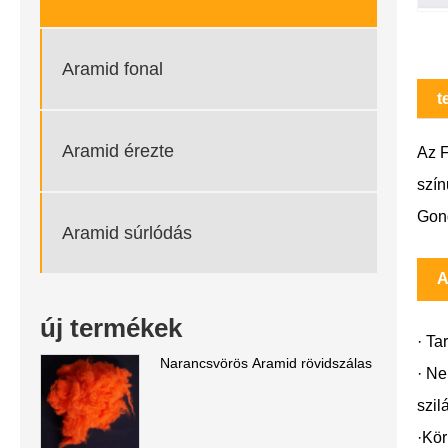
Aramid fonal
t
Aramid érezte
Az F
szín
Gond
Aramid súrlódás
A
új termékek
· Ta
Narancsvörös Aramid rövidszálas
· Ne
szil
·Kör