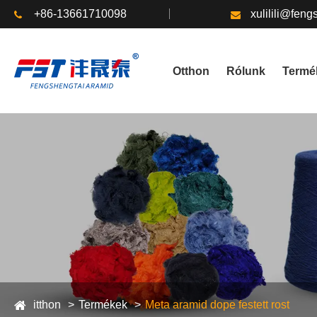
+86-13661710098
xulilili@fen
Otthon
Rólunk
Termé
itthon
Termékek
Meta aramid dope festett rost