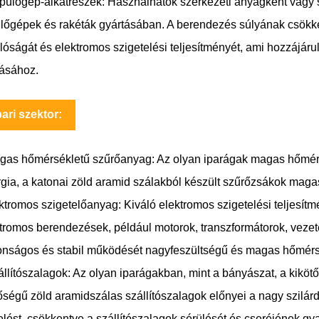
pülőgép-alkatrészek: Használhatók szerkezeti anyagként vagy 
lőgépek és rakéták gyártásában. A berendezés súlyának csökkent
lóságát és elektromos szigetelési teljesítményét, ami hozzájá
tásához.
pari szektor:
gas hőmérsékletű szűrőanyag: Az olyan iparágak magas hőmérs
gia, a katonai zöld aramid szálakból készült szűrőzsákok maga
ktromos szigetelőanyag: Kiváló elektromos szigetelési teljes
tromos berendezések, például motorok, transzformátorok, vezet
onságos és stabil működését nagyfeszültségű és magas hőmérs
állítószalagok: Az olyan iparágakban, mint a bányászat, a kikötő
ségű zöld aramidszálas szállítószalagok előnyei a nagy szilár
elést, csökkentve a szállítószalagok sérülését és cseréjének gy