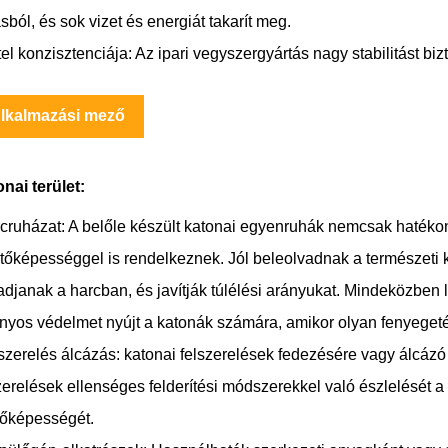
ásból, és sok vizet és energiát takarít meg.
tel konzisztenciája: Az ipari vegyszergyártás nagy stabilitást bizt
lkalmazási mező
nai terület:
cruházat: A belőle készült katonai egyenruhák nemcsak hatéko
jtőképességgel is rendelkeznek. Jól beleolvadnak a természeti 
djanak a harcban, és javítják túlélési arányukat. Mindeközben
nyos védelmet nyújt a katonák számára, amikor olyan fenyeget
szerelés álcázás: katonai felszerelések fedezésére vagy álcázó
zerelések ellenséges felderítési módszerekkel való észlelését a 
lőképességét.