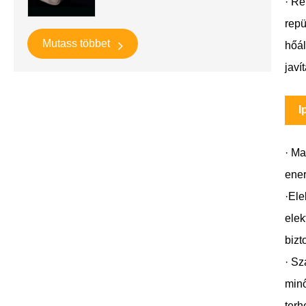
· Re
repü
Mutass többet
hőál
javí
I
· Ma
ener
·Ele
elek
bizt
· Sz
minő
terh