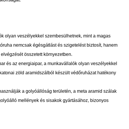
ltók olyan veszélyekkel szembesülhetnek, mint a magas
ltóruha nemcsak égésgátlást és szigetelést biztosít, hanem
k elvégzését összetett környezetben.
ipar és az energiaipar, a munkavállalók olyan veszélyekkel
katonai zöld aramidszálból készült védőruházat hatékony
asználják a golyóállóság területén, a meta aramid szálak
golyóálló mellények és sisakok gyártásához, bizonyos