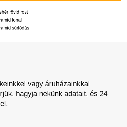
ehér rövid rost
ramid fonal
ramid súrlódás
einkkel vagy áruházainkkal
rjük, hagyja nekünk adatait, és 24
el.