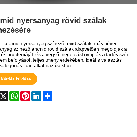
tiếng Việt
Nederlands
mid nyersanyag rövid szálak
nezésére
ภาษาไทย
Polski
T aramid nyersanyag színező rövid szálak, más néven
anyag színező aramid rövid szálak alapvetően megoldják a
és problémáját, és a végső megoldást nyújtják a tartós szín
Svenska
em befolyásolt teljesítmény érdekében. Ideális választás
kategóriás ipari alkalmazásokhoz.
magyar
Kérdés küldése
Malay
acebook
X
WhatsApp
Pinterest
LinkedIn
Share
বাংলা ভাষার
Dansk
Suomi