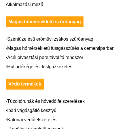
Alkalmazási mező
Magas hőmérsékletű szűrőanyag
·Széntüzelésű erőművi zsákos szűrőanyag
·Magas hőmérsékletű füstgázszűrés a cementiparban
·Acél olvasztási poreltávolító rendszer
·Hulladékégetési füstgázkezelés
Védő termékek
·Tűzoltóruhák és hővédő felszerelések
·Ipari vágásgátló kesztyű
·Katonai védőfelszerelés
· Repülési szigetelőanyagok