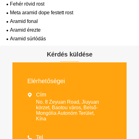
Fehér rövid rost
Meta aramid dope festett rost
Aramid fonal
Aramid érezte
Aramid súrlódás
Kérdés küldése
Elérhetőségei
Cím

No. 8 Zeyuan Road, Jiuyuan
körzet, Baotou város, Belső-
Mongólia Autonóm Terület,
Kína
Tel
