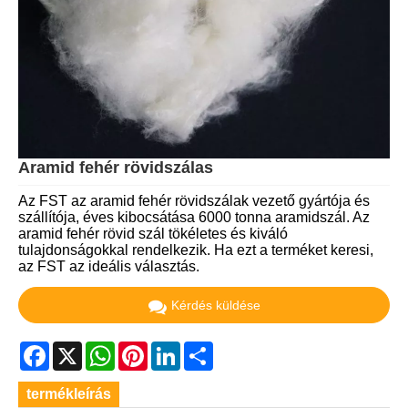
Aramid fehér rövidszálas
Az FST az aramid fehér rövidszálak vezető gyártója és
szállítója, éves kibocsátása 6000 tonna aramidszál. Az
aramid fehér rövid szál tökéletes és kiváló
tulajdonságokkal rendelkezik. Ha ezt a terméket keresi,
az FST az ideális választás.
Kérdés küldése
Facebook
X
WhatsApp
Pinterest
LinkedIn
Share
termékleírás