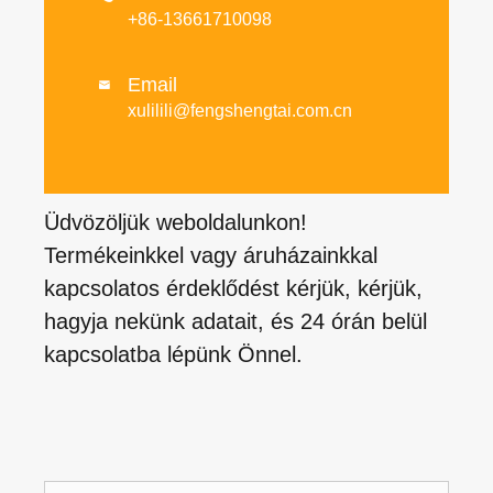
+86-13661710098
Email

xulilili@fengshengtai.com.cn
Üdvözöljük weboldalunkon!
Termékeinkkel vagy áruházainkkal
kapcsolatos érdeklődést kérjük, kérjük,
hagyja nekünk adatait, és 24 órán belül
kapcsolatba lépünk Önnel.