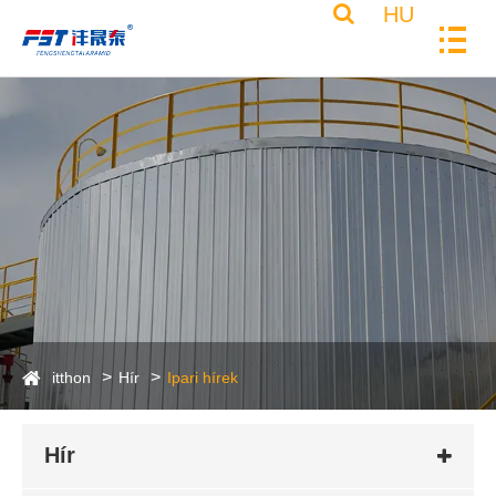
HU
itthon
Hír
Ipari hírek
Hír