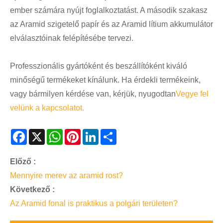
ember számára nyújt foglalkoztatást. A második szakasz
az Aramid szigetelő papír és az Aramid lítium akkumulátor
elválasztóinak felépítésébe tervezi.
Professzionális gyártóként és beszállítóként kiváló
minőségű termékeket kínálunk. Ha érdekli termékeink,
vagy bármilyen kérdése van, kérjük, nyugodtan
Vegye fel
velünk a kapcsolatot.
Facebook
X
WhatsApp
Pinterest
LinkedIn
Share
Előző :
Mennyire merev az aramid rost?
Következő :
Az Aramid fonal is praktikus a polgári területen?