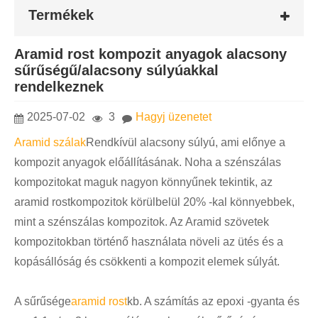
Termékek
Aramid rost kompozit anyagok alacsony
sűrűségű/alacsony súlyúakkal
rendelkeznek
2025-07-02
3
Hagyj üzenetet
Aramid szálak
Rendkívül alacsony súlyú, ami előnye a
kompozit anyagok előállításának. Noha a szénszálas
kompozitokat maguk nagyon könnyűnek tekintik, az
aramid rostkompozitok körülbelül 20% -kal könnyebbek,
mint a szénszálas kompozitok. Az Aramid szövetek
kompozitokban történő használata növeli az ütés és a
kopásállóság és csökkenti a kompozit elemek súlyát.
A sűrűsége
aramid rost
kb. A számítás az epoxi -gyanta és