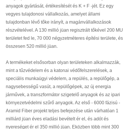
anyagok gyártását, értékesítését és K + F -jét. Ez egy
vegyes tulajdonosi vállalkozás, amelyet állami
tulajdonban lévő tőke irányít, a magánvállalkozások
részvételével. A 130 millió jüan regisztrált tőkével 200 MU
területet fed le, 70 000 négyzetméteres építési területe, és
összesen 520 millió jüan.
A termékeket elsősorban olyan területeken alkalmazzák,
mint a tűzvédelem és a katonai védőfelszerelések, a
speciális munkaügyi védelem, a repülés, a repülőgép, a
nagysebességű vasút, a repülőgépek, az új energia
járművek, a transzformátor szigetelő anyagok és az ipari
környezetvédelmi szűrő anyagok. Az első - 6000 fázisú -
Aramid Fiber projekt teljes befejezése után várhatóan 1
milliárd jüan éves eladási bevételt ér el, és adót és
nyereséget ér el 350 millió jüan. Eközben több mint 300