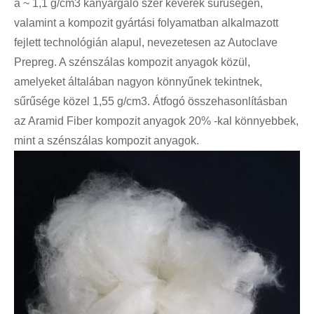
a ~ 1,1 g/cm3 kanyargáló szer keverék sűrűségén,
valamint a kompozit gyártási folyamatban alkalmazott
fejlett technológián alapul, nevezetesen az Autoclave
Prepreg. A szénszálas kompozit anyagok közül,
amelyeket általában nagyon könnyűnek tekintnek,
sűrűsége közel 1,55 g/cm3. Átfogó összehasonlításban
az Aramid Fiber kompozit anyagok 20% -kal könnyebbek,
mint a szénszálas kompozit anyagok.